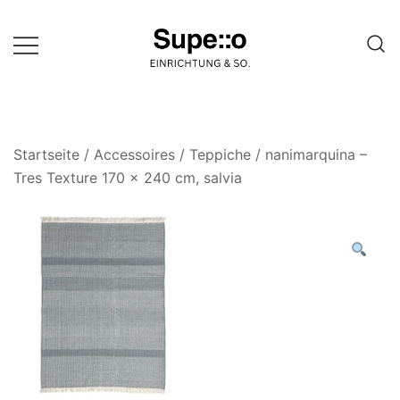
Springe
zum
Inhalt
Entdecke die besten Produkte
Supello
führender Möbel Online-Shop auf
einer Website
Startseite
/
Accessoires
/
Teppiche
/ nanimarquina –
Tres Texture 170 x 240 cm, salvia