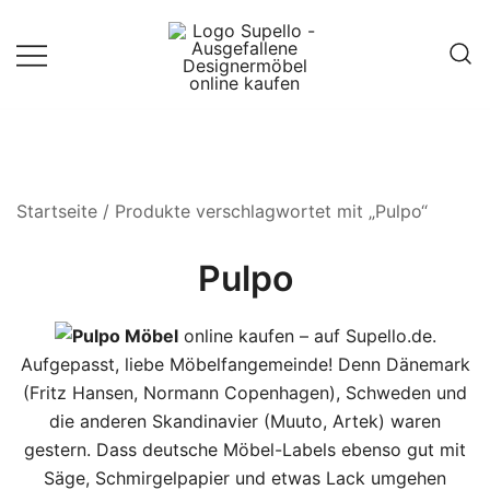
Springe
zum
Inhalt
Entdecke die besten Produkte
Supello
führender Möbel Online-Shop auf
einer Website
Startseite
/ Produkte verschlagwortet mit „Pulpo“
Pulpo
Pulpo Möbel
online kaufen – auf Supello.de.
Aufgepasst, liebe Möbelfangemeinde! Denn Dänemark
(
Fritz Hansen
,
Normann Copenhagen
), Schweden und
die anderen Skandinavier (
Muuto
,
Artek
) waren
gestern. Dass deutsche Möbel-Labels ebenso gut mit
Säge, Schmirgelpapier und etwas Lack umgehen