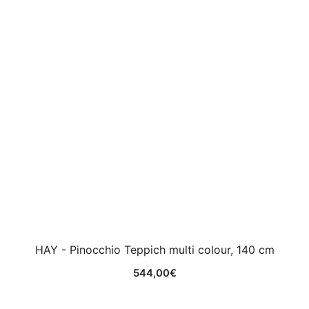
Zanotta - Allunaggio Hocker, grasgrün
699,00
€
Nützliche Links
Impressum
Kontakt
Facebook
Blog
Partner werden