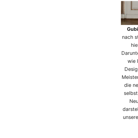
Gubi
nach s
hie
Darunt
wie 
Desig
Meiste
die n
selbst
Neu
darste
unser