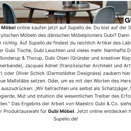
 Möbel
online kaufen jetzt auf Supello.de. Du bist auf der 
tylischen Möbeln des dänischen Möbelpioniers Gubi? Dann 
r richtig. Auf Supello.de findest du reichlich Artikel des Lab
er Gubi
Tische
, Gubi
Leuchten
und vieles mehr. Namhafte D
Bonderup & Thorup, Gubi Olsen (Gründer und kreativer Kop
nerbande), Jacques Adnet (französischer Architekt und Ar
r) oder Oliver Schick (Darmstädter Designass) zaubern hier
eue Maßstäbe setzen. Oder, um es mit den Worten des Herst
 auszudrücken: „Wir betrachten uns selbst als Schatzjäger, 
gierde, Mut und Intuition die wesentlichen Treiber des Erfo
llen.“ Das Ergebnis der Arbeit von Maestro Gubi & Co. siehs
er Produktauswahl für
Gubi Möbel
. Jetzt online entdecken h
Supello.de!