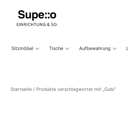
Springe
zum
Inhalt
Entdecke die besten Produkte führender Möbel Onlin
Supello
Sitzmöbel
Tische
Aufbewahrung
Startseite
/ Produkte verschlagwortet mit „Gubi“