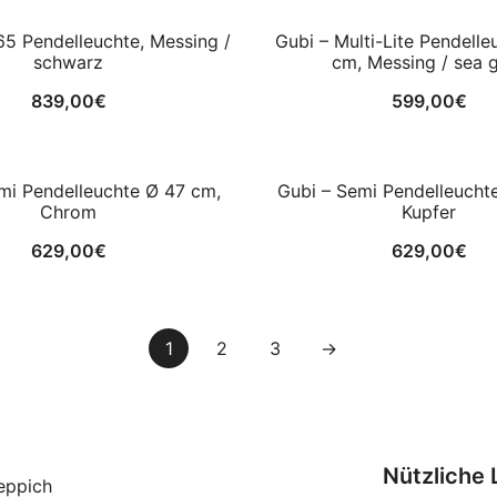
65 Pendelleuchte, Messing /
Gubi – Multi-Lite Pendell
schwarz
cm, Messing / sea 
839,00
€
599,00
€
mi Pendelleuchte Ø 47 cm,
Gubi – Semi Pendelleucht
Chrom
Kupfer
629,00
€
629,00
€
1
2
3
→
Nützliche 
eppich
Zanotta - Allunaggio Hocker,