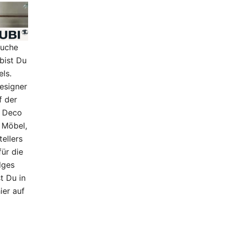
Suche
bist Du
els.
esigner
f der
t Deco
 Möbel,
ellers
für die
lges
t Du in
ier auf