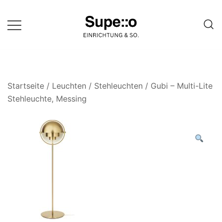
Springe
zum
Inhalt
Entdecke die besten Produkte
Supello
führender Möbel Online-Shop auf
einer Website
Startseite
/
Leuchten
/
Stehleuchten
/ Gubi – Multi-Lite
Stehleuchte, Messing