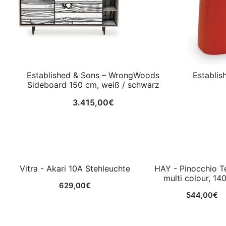
Established & Sons – WrongWoods
Establis
Sideboard 150 cm, weiß / schwarz
3.415,00
€
Vitra - Akari 10A Stehleuchte
HAY - Pinocchio T
multi colour, 14
629,00
€
544,00
€