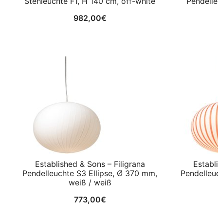
Stehleuchte F1, H 140 cm, off-white
Pendelle
982,00
€
Established & Sons – Filigrana
Establ
Pendelleuchte S3 Ellipse, Ø 370 mm,
Pendelleu
weiß / weiß
773,00
€