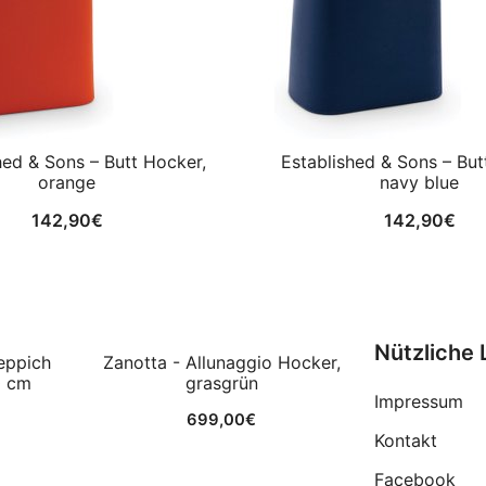
hed & Sons – Butt Hocker,
Established & Sons – But
orange
navy blue
142,90
€
142,90
€
Nützliche 
eppich
Zanotta - Allunaggio Hocker,
0 cm
grasgrün
Impressum
699,00
€
Kontakt
Facebook