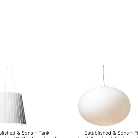
blished & Sons – Tank
Established & Sons – Fi