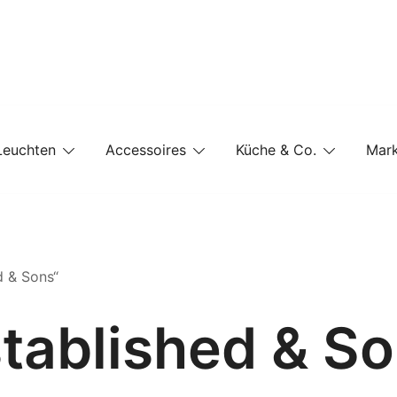
e-Shop auf einer Website
Leuchten
Accessoires
Küche & Co.
Mar
d & Sons“
tablished & S