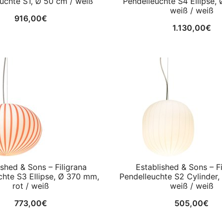
uchte S1, Ø 50 cm / weiß
Pendelleuchte S4 Ellipse,
weiß / weiß
916,00
€
1.130,00
€
ished & Sons – Filigrana
Established & Sons – Fi
chte S3 Ellipse, Ø 370 mm,
Pendelleuchte S2 Cylinder
rot / weiß
weiß / weiß
773,00
€
505,00
€