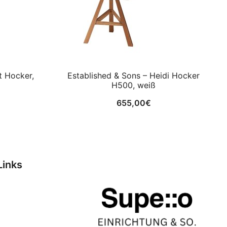
t Hocker,
Established & Sons – Heidi Hocker
H500, weiß
655,00
€
Links