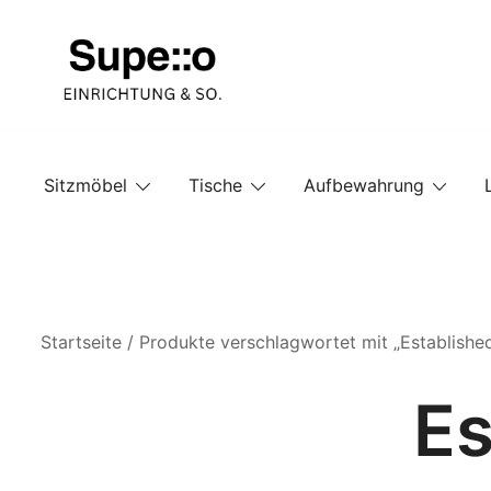
Springe
zum
Inhalt
Entdecke die besten Produkte führender Möbel Onlin
Supello
Sitzmöbel
Tische
Aufbewahrung
Startseite
/ Produkte verschlagwortet mit „Establishe
Es