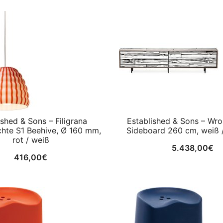
ished & Sons – Filigrana
Established & Sons – W
chte S1 Beehive, Ø 160 mm,
Sideboard 260 cm, weiß 
rot / weiß
5.438,00
€
416,00
€