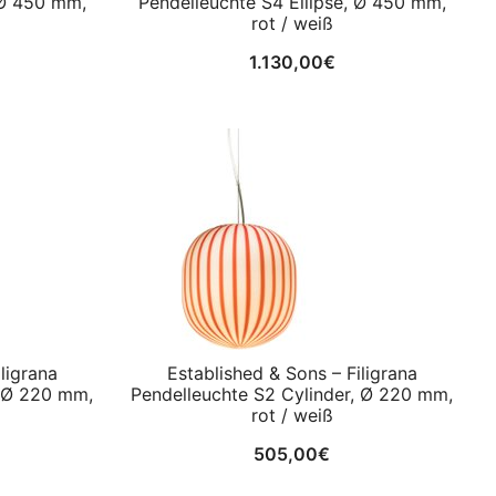
 Ø 450 mm,
Pendelleuchte S4 Ellipse, Ø 450 mm,
rot / weiß
1.130,00
€
ligrana
Established & Sons – Filigrana
, Ø 220 mm,
Pendelleuchte S2 Cylinder, Ø 220 mm,
rot / weiß
505,00
€