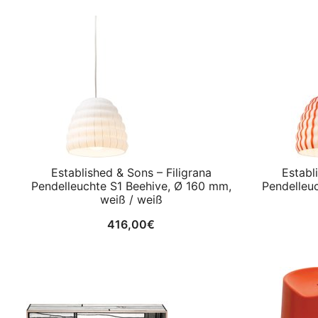
Established & Sons – Filigrana
Establ
Pendelleuchte S1 Beehive, Ø 160 mm,
Pendelleu
weiß / weiß
416,00
€