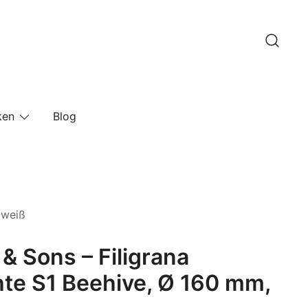
ken
Blog
 weiß
& Sons – Filigrana
te S1 Beehive, Ø 160 mm,