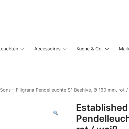
e-Shop auf einer Website
Leuchten
Accessoires
Küche & Co.
Mar
 Sons – Filigrana Pendelleuchte S1 Beehive, Ø 160 mm, rot /
Established 
Pendelleuch