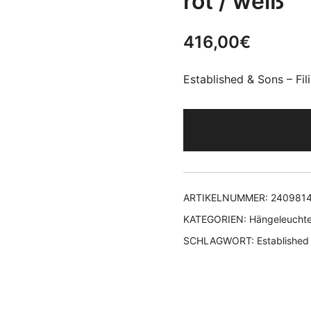
rot / weiß
416,00
€
Established & Sons – Fi
ARTIKELNUMMER:
240981
KATEGORIEN:
Hängeleucht
SCHLAGWORT:
Established