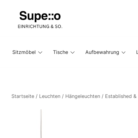
Springe
zum
Inhalt
Entdecke die besten Produkte führender Möbel Onlin
Supello
Sitzmöbel
Tische
Aufbewahrung
Startseite
/
Leuchten
/
Hängeleuchten
/ Established &