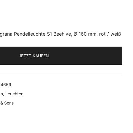
ligrana Pendelleuchte S1 Beehive, Ø 160 mm, rot / weiß
JETZT KAUFEN
44659
en
,
Leuchten
 & Sons