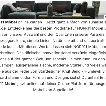
11 Möbel
online kaufen – Jetzt ganz einfach von zuhause a
o.de! Entdecke hier die besten Produkte für NORR11 Möbel u
h von unserer Auswahl und den Qualitäten unserer Partners
rzeugen. klare, simple Linien, Natürlichkeit und unübertreffl
rkskunst. Mit diesen Worten lassen sich NORR11 Möbel am
hreiben. Das dänische Innovationslabel verzückt eingeflei
ans auf der ganzen Welt und schenkt Heimen rund um den
 Lampen,
ausgefallene Tische
,
moderne Stühle
und vieles we
Die aus der Feder von Stardesigner Knut Bendik Humlevik u
aard stammenden Formen und Designs siehst Du unten! En
11 Möbel
jetzt online auf deiner Online-Plattform für ausge
Möbel von Supello.de!