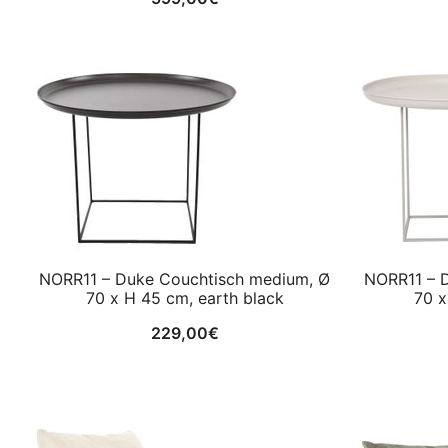
NORR11 – Duke Couchtisch medium, Ø
NORR11 – 
70 x H 45 cm, earth black
70 x
229,00
€