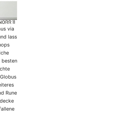
us via
nd lass
hops
iche
 besten
schte
 Globus
iteres
nd Rune
tdecke
fallene