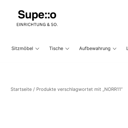
Springe
zum
Inhalt
Entdecke die besten Produkte führender Möbel Onlin
Supello
Sitzmöbel
Tische
Aufbewahrung
Startseite
/ Produkte verschlagwortet mit „NORR11“