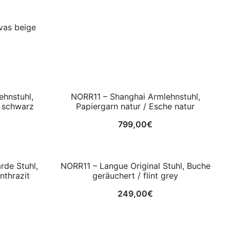
vas beige
hnstuhl,
NORR11 – Shanghai Armlehnstuhl,
e schwarz
Papiergarn natur / Esche natur
799,00
€
de Stuhl,
NORR11 – Langue Original Stuhl, Buche
nthrazit
geräuchert / flint grey
249,00
€