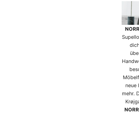
NORR
Supell
dic
übe
Handwe
besc
Möbelf
neue
mehr. 
Krøjg
NORR