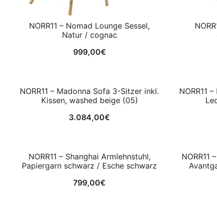
NORR11 – Nomad Lounge Sessel,
NORR1
Natur / cognac
999,00
€
NORR11 – Madonna Sofa 3-Sitzer inkl.
NORR11 – 
Kissen, washed beige (05)
Le
3.084,00
€
NORR11 – Shanghai Armlehnstuhl,
NORR11 –
Papiergarn schwarz / Esche schwarz
Avantga
799,00
€