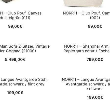
1 – Club Pouf, Canvas
NORR11 – Club Pouf, Can
dunkelgrün (011)
(002)
99,00
€
99,00
€
Man Sofa 2-Sitzer, Vintage
NORR11 – Shanghai Armle
der Cognac (21000)
Papiergarn natur / Esch
5.499,00
€
799,00
€
 Langue Avantgarde Stuhl,
NORR11 – Langue Avantgar
rde schwarz / flint grey
Avantgarde schwarz / a
schwarz
199,00
€
199,00
€