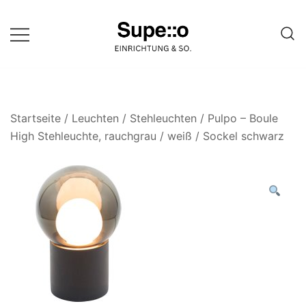
Springe
zum
Inhalt
Entdecke die besten Produkte
Supello
führender Möbel Online-Shop auf
einer Website
Startseite
/
Leuchten
/
Stehleuchten
/ Pulpo – Boule
High Stehleuchte, rauchgrau / weiß / Sockel schwarz