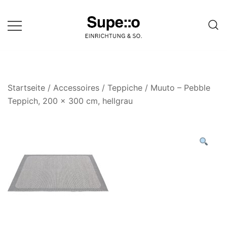
Springe
zum
Inhalt
Entdecke die besten Produkte
Supello
führender Möbel Online-Shop auf
einer Website
Startseite
/
Accessoires
/
Teppiche
/ Muuto – Pebble
Teppich, 200 x 300 cm, hellgrau