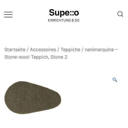
Springe
zum
Inhalt
Entdecke die besten Produkte
Supello
führender Möbel Online-Shop auf
einer Website
Startseite
/
Accessoires
/
Teppiche
/ nanimarquina –
Stone-wool Teppich, Stone 2