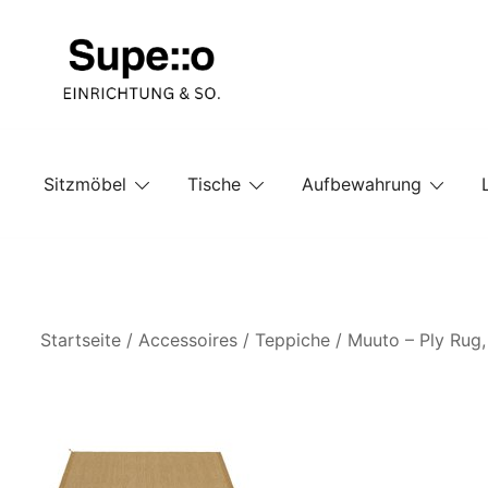
Springe
zum
Inhalt
Entdecke die besten Produkte führender Möbel Onlin
Supello
Sitzmöbel
Tische
Aufbewahrung
Startseite
/
Accessoires
/
Teppiche
/ Muuto – Ply Rug,