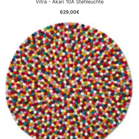
Vitra - Akari 10A Stehleuchte
629,00
€