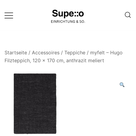
Springe
zum
Inhalt
Entdecke die besten Produkte
Supello
führender Möbel Online-Shop auf
einer Website
Startseite
/
Accessoires
/
Teppiche
/ myfelt – Hugo
Filzteppich, 120 x 170 cm, anthrazit meliert