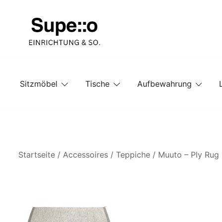
Springe
zum
Inhalt
Entdecke die besten Produkte führender Möbel Onlin
Supello
Sitzmöbel
Tische
Aufbewahrung
Startseite
/
Accessoires
/
Teppiche
/ Muuto – Ply Rug