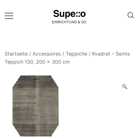
Springe
zum
Inhalt
Entdecke die besten Produkte
Supello
führender Möbel Online-Shop auf
einer Website
Startseite
/
Accessoires
/
Teppiche
/ Kvadrat – Semis
Teppich 130, 200 x 300 cm