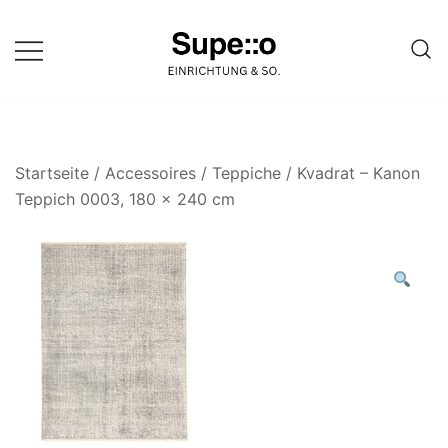
Springe
zum
Inhalt
Entdecke die besten Produkte
Supello
führender Möbel Online-Shop auf
einer Website
Startseite
/
Accessoires
/
Teppiche
/ Kvadrat – Kanon
Teppich 0003, 180 x 240 cm