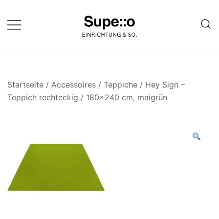
Springe
zum
Inhalt
Entdecke die besten Produkte
Supello
führender Möbel Online-Shop auf
einer Website
Startseite
/
Accessoires
/
Teppiche
/ Hey Sign –
Teppich rechteckig / 180×240 cm, maigrün