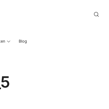
ken
Blog
_5