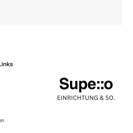
Links
en