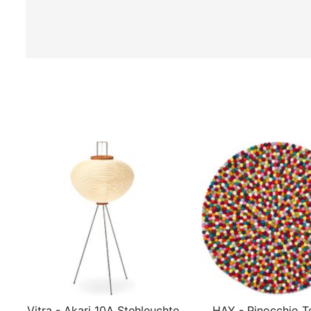
Vitra - Akari 10A Stehleuchte
HAY - Pinocchio T