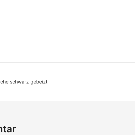
on
sche schwarz gebeizt
ntar