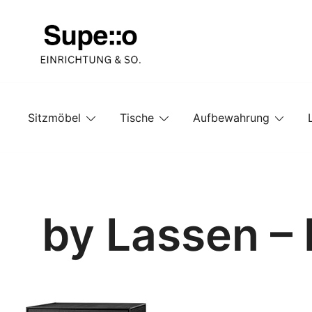
Springe
zum
Inhalt
Entdecke die besten Produkte führender Möbel Onlin
Supello
Sitzmöbel
Tische
Aufbewahrung
by Lassen –