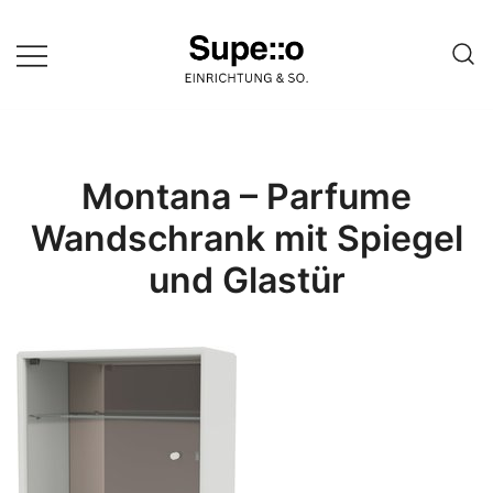
Springe
zum
Inhalt
Entdecke die besten Produkte
Supello
führender Möbel Online-Shop auf
einer Website
Montana – Parfume
Wandschrank mit Spiegel
und Glastür