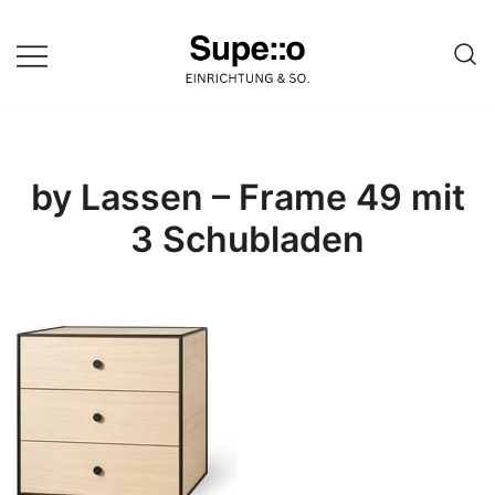
Springe
zum
Inhalt
Entdecke die besten Produkte
Supello
führender Möbel Online-Shop auf
einer Website
by Lassen – Frame 49 mit
3 Schubladen