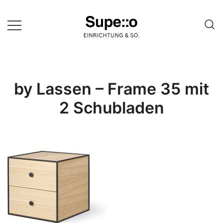
Springe
zum
Inhalt
Entdecke die besten Produkte
Supello
führender Möbel Online-Shop auf
einer Website
by Lassen – Frame 35 mit
2 Schubladen