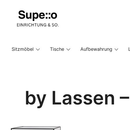
Springe
zum
Inhalt
Entdecke die besten Produkte führender Möbel Onlin
Supello
Sitzmöbel
Tische
Aufbewahrung
by Lassen –