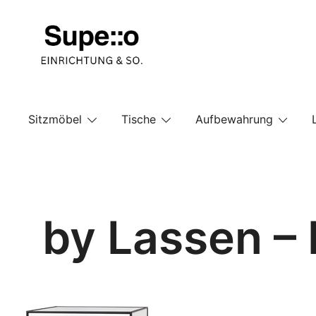
Springe
zum
Inhalt
Entdecke die besten Produkte führender Möbel Onlin
Supello
Sitzmöbel
Tische
Aufbewahrung
by Lassen –