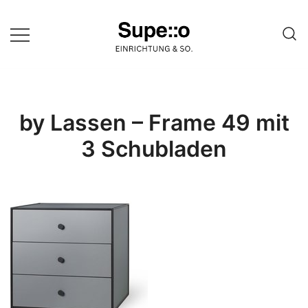
Springe
zum
Inhalt
Entdecke die besten Produkte
Supello
führender Möbel Online-Shop auf
einer Website
by Lassen – Frame 49 mit
3 Schubladen