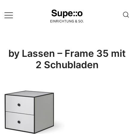
Springe
zum
Inhalt
Entdecke die besten Produkte
Supello
führender Möbel Online-Shop auf
einer Website
by Lassen – Frame 35 mit
2 Schubladen