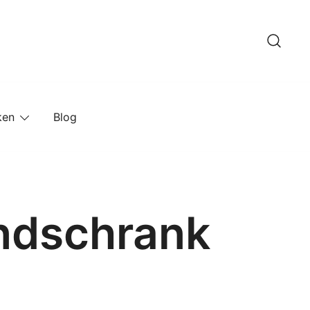
ken
Blog
andschrank