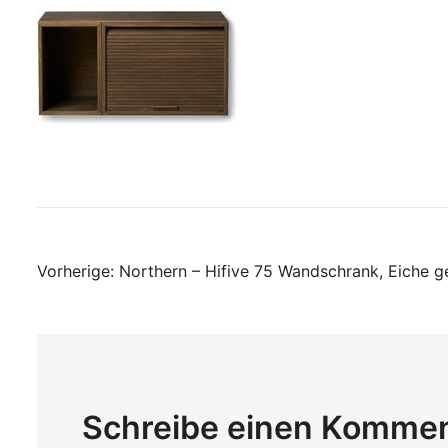
Beitragsnavigati
Vorherige:
Northern – Hifive 75 Wandschrank, Eiche g
Schreibe einen Komme