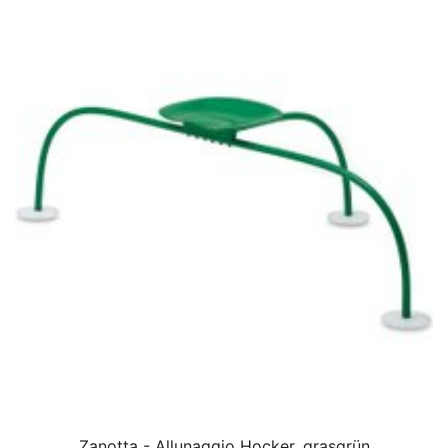
Zanotta - Allunaggio Hocker, grasgrün