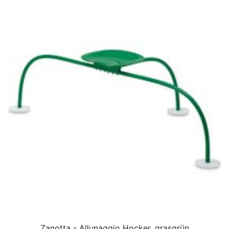
Zanotta - Allunaggio Hocker, grasgrün