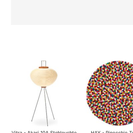
Vitra - Akari 10A Stehleuchte
HAY - Pinocchio T