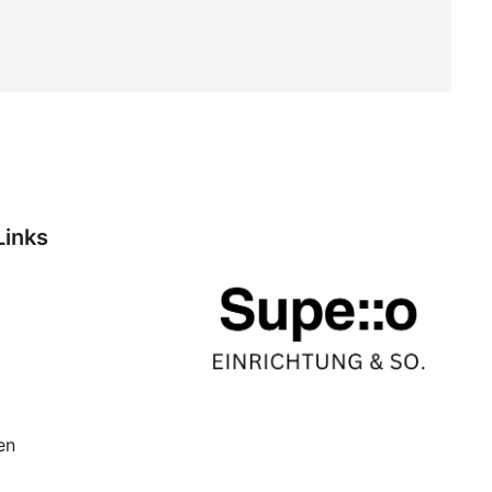
Links
en