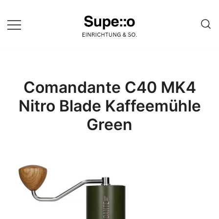
Springe
zum
Inhalt
Entdecke die besten Produkte
Supello
führender Möbel Online-Shop auf
einer Website
Comandante C40 MK4
Nitro Blade Kaffeemühle
Green