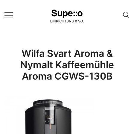
Springe
zum
Inhalt
Entdecke die besten Produkte
Supello
führender Möbel Online-Shop auf
einer Website
Wilfa Svart Aroma &
Nymalt Kaffeemühle
Aroma CGWS-130B