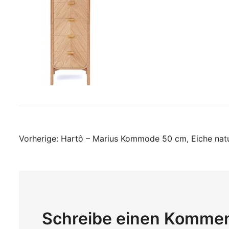
Beitragsnavigati
Vorherige:
Hartô – Marius Kommode 50 cm, Eiche nat
Schreibe einen Komme