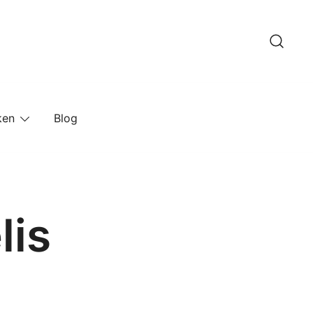
ken
Blog
lis