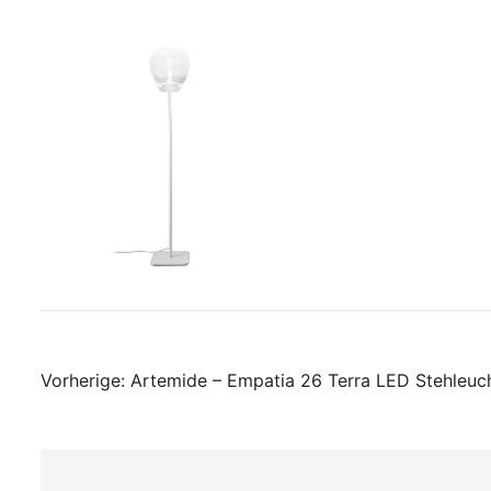
Beitragsnavigati
Vorherige:
Artemide – Empatia 26 Terra LED Stehleuc