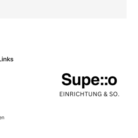
Links
en