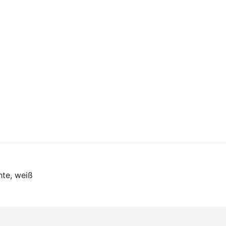
on
hte, weiß