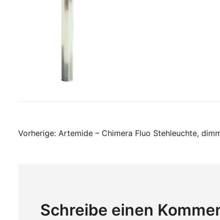
Beitragsnavigati
Vorherige:
Artemide – Chimera Fluo Stehleuchte, dim
Schreibe einen Komme