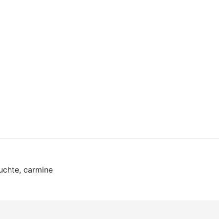
on
uchte, carmine