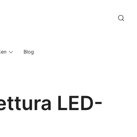
ken
Blog
ettura LED-