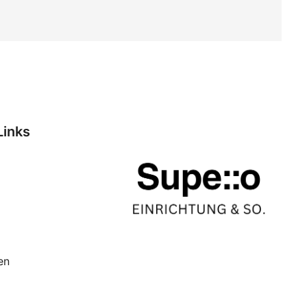
Links
en