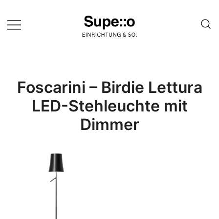
Springe
zum
Inhalt
Entdecke die besten Produkte
Supello
führender Möbel Online-Shop auf
einer Website
Foscarini – Birdie Lettura
LED-Stehleuchte mit
Dimmer