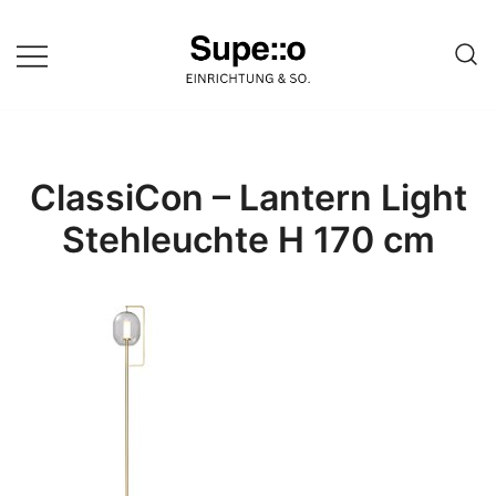
Springe
zum
Inhalt
Entdecke die besten Produkte
Supello
führender Möbel Online-Shop auf
einer Website
ClassiCon – Lantern Light
Stehleuchte H 170 cm