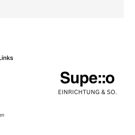
Links
en