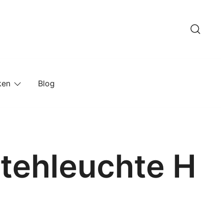
ken
Blog
Stehleuchte H