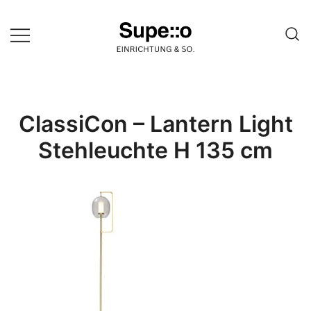
Springe
zum
Inhalt
Entdecke die besten Produkte
Supello
führender Möbel Online-Shop auf
einer Website
ClassiCon – Lantern Light
Stehleuchte H 135 cm