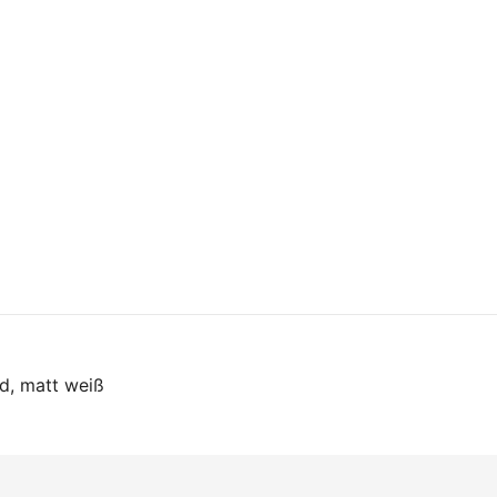
on
d, matt weiß