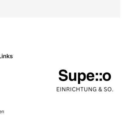
Links
en