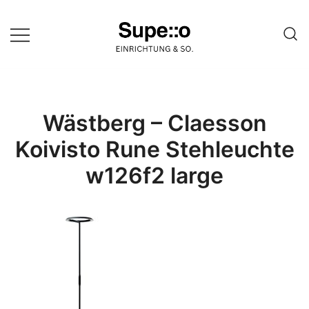
Springe
zum
Inhalt
Entdecke die besten Produkte
Supello
führender Möbel Online-Shop auf
einer Website
Wästberg – Claesson
Koivisto Rune Stehleuchte
w126f2 large