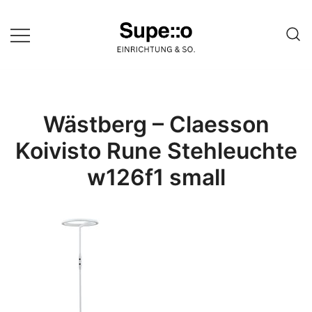
Springe
zum
Inhalt
Entdecke die besten Produkte
Supello
führender Möbel Online-Shop auf
einer Website
Wästberg – Claesson
Koivisto Rune Stehleuchte
w126f1 small