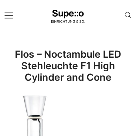
Springe
zum
Inhalt
Entdecke die besten Produkte
Supello
führender Möbel Online-Shop auf
einer Website
Flos – Noctambule LED
Stehleuchte F1 High
Cylinder and Cone