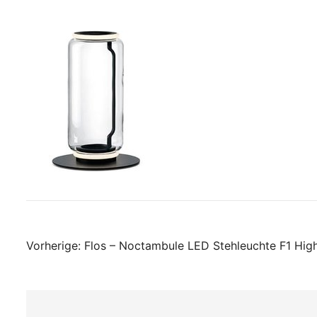
Beitragsnavigati
Vorherige:
Flos – Noctambule LED Stehleuchte F1 High