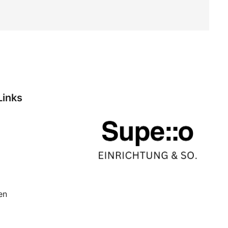
Links
en