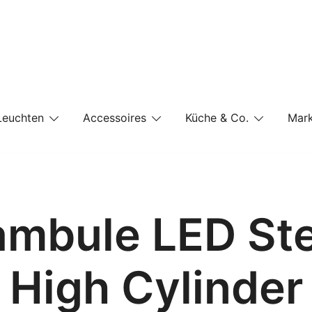
e-Shop auf einer Website
Leuchten
Accessoires
Küche & Co.
Mar
ambule LED St
High Cylinder