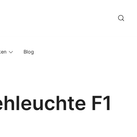
ken
Blog
ehleuchte F1