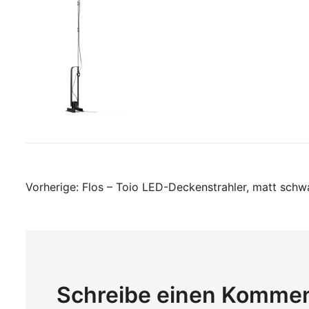
Beitragsnavigati
Vorherige:
Flos – Toio LED-Deckenstrahler, matt schwa
Schreibe einen Komme