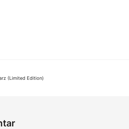
on
rz (Limited Edition)
ntar