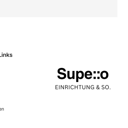
Links
en