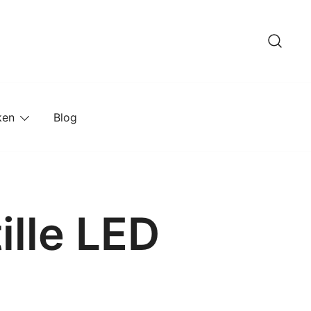
ken
Blog
ille LED