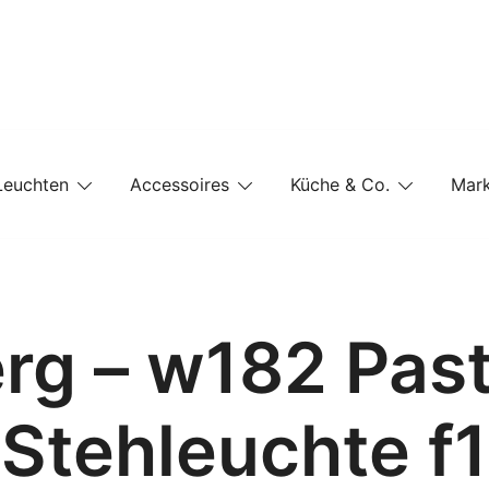
e-Shop auf einer Website
Leuchten
Accessoires
Küche & Co.
Mar
g – w182 Past
Stehleuchte f1