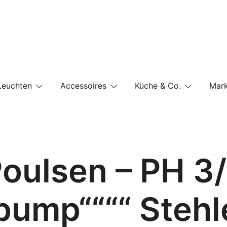
e-Shop auf einer Website
Leuchten
Accessoires
Küche & Co.
Mar
Poulsen – PH 3/
pump““““ Stehl