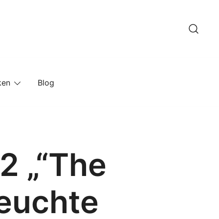
ken
Blog
2 „“The
euchte