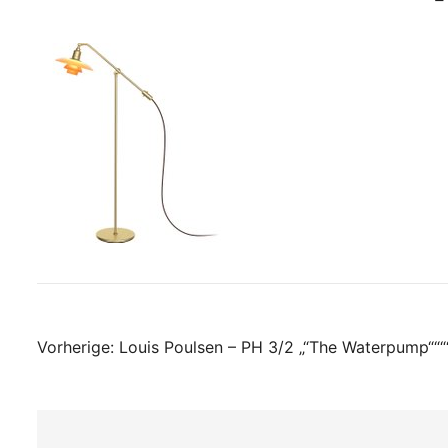
Beitragsnavigati
Vorherige:
Louis Poulsen – PH 3/2 „“The Waterpump““““