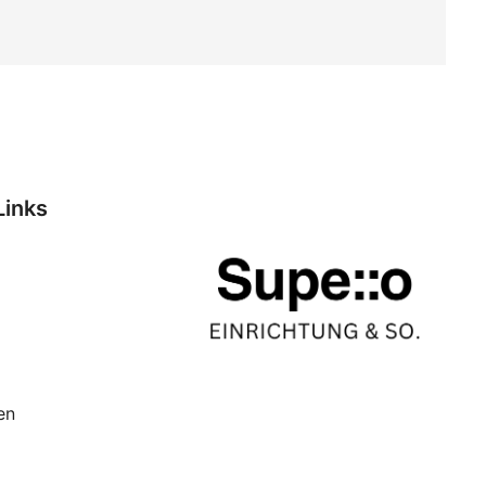
Links
en