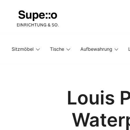
Springe
zum
Inhalt
Entdecke die besten Produkte führender Möbel Onlin
Supello
Sitzmöbel
Tische
Aufbewahrung
Louis 
Water