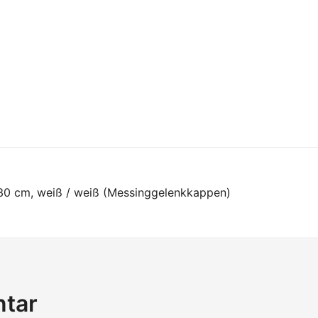
on
 30 cm, weiß / weiß (Messinggelenkkappen)
ntar